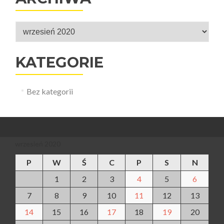
Archiwa
KATEGORIE
Bez kategorii
wrzesień 2020
P
W
Ś
C
P
S
N
1
2
3
4
5
6
7
8
9
10
11
12
13
14
15
16
17
18
19
20