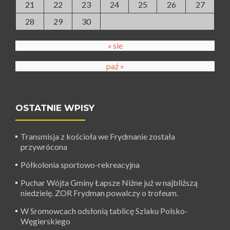
21
22
23
24
25
26
27
28
29
30
« sie
paź »
OSTATNIE WPISY
Transmisja z kościoła we Frydmanie została
przywrócona
Półkolonia sportowo-rekreacyjna
Puchar Wójta Gminy Łapsze Niżne już w najbliższą
niedzielę. ZOR Frydman powalczy o trofeum.
W Sromowcach odsłonią tablicę Szlaku Polsko-
Węgierskiego