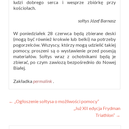
ludzi dobrego serca i wesprze zbiórkę przy
kościołach.
sołtys Józef Barnasz
W poniedziałek 28 czerwca będą zbierane deski
(mogą być również krokwie lub belki) na potrzeby
pogorzelców. Wszyscy, którzy mogą udzielić takiej
pomocy, proszeni są o wystawienie przed posesją
materiałów. Sołtys wraz z ochotnikami będą je
zbierać, po czym zawiozą bezpośrednio do Nowej
Białej.
Zakładka
permalink
.
Zobacz
←
„Ogłoszenie sołtysa o możliwości pomocy”
„Już XII edycja Frydman
wpisy
Triathlon”
→
Szukaj: