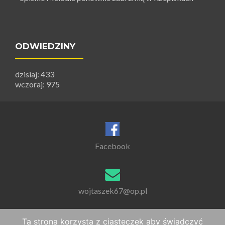
ODWIEDZINY
dzisiaj: 433
wczoraj: 975
Facebook
wojtaszek67@op.pl
Ta strona korzysta z ciasteczek aby świadczyć