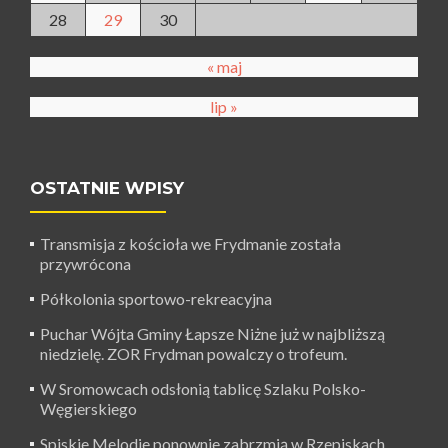
28
29
30
« maj
lip »
OSTATNIE WPISY
Transmisja z kościoła we Frydmanie została
przywrócona
Półkolonia sportowo-rekreacyjna
Puchar Wójta Gminy Łapsze Niżne już w najbliższą
niedzielę. ZOR Frydman powalczy o trofeum.
W Sromowcach odsłonią tablicę Szlaku Polsko-
Węgierskiego
Spiskie Melodie ponownie zabrzmią w Rzepiskach