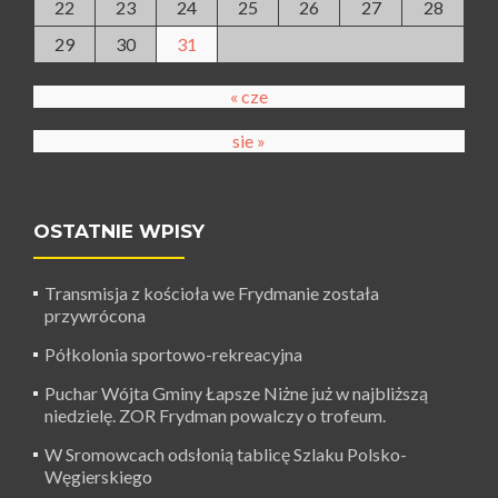
22
23
24
25
26
27
28
29
30
31
« cze
sie »
OSTATNIE WPISY
Transmisja z kościoła we Frydmanie została
przywrócona
Półkolonia sportowo-rekreacyjna
Puchar Wójta Gminy Łapsze Niżne już w najbliższą
niedzielę. ZOR Frydman powalczy o trofeum.
W Sromowcach odsłonią tablicę Szlaku Polsko-
Węgierskiego