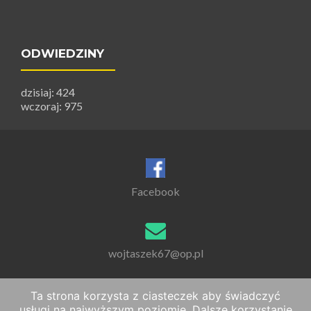
ODWIEDZINY
dzisiaj: 424
wczoraj: 975
Facebook
wojtaszek67@op.pl
Ta strona korzysta z ciasteczek aby świadczyć
usługi na najwyższym poziomie. Dalsze korzystanie