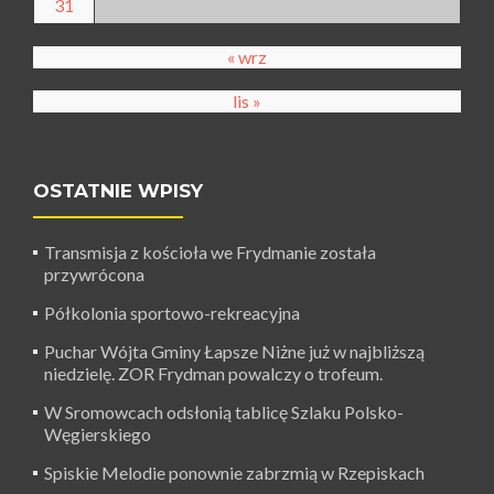
31
« wrz
lis »
OSTATNIE WPISY
Transmisja z kościoła we Frydmanie została
przywrócona
Półkolonia sportowo-rekreacyjna
Puchar Wójta Gminy Łapsze Niżne już w najbliższą
niedzielę. ZOR Frydman powalczy o trofeum.
W Sromowcach odsłonią tablicę Szlaku Polsko-
Węgierskiego
Spiskie Melodie ponownie zabrzmią w Rzepiskach