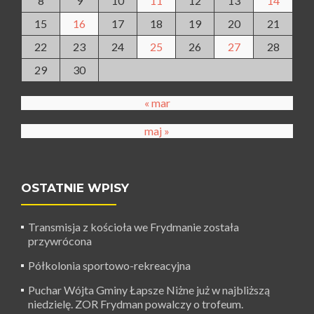
8
9
10
11
12
13
14
15
16
17
18
19
20
21
22
23
24
25
26
27
28
29
30
« mar
maj »
OSTATNIE WPISY
Transmisja z kościoła we Frydmanie została
przywrócona
Półkolonia sportowo-rekreacyjna
Puchar Wójta Gminy Łapsze Niżne już w najbliższą
niedzielę. ZOR Frydman powalczy o trofeum.