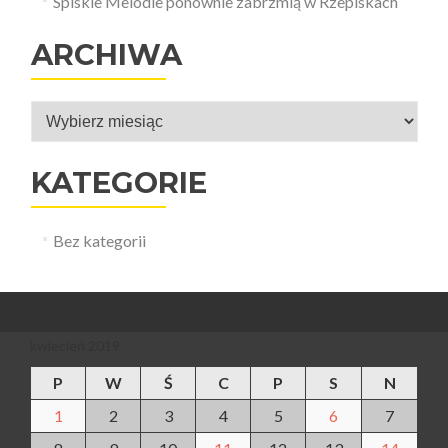
Spiskie Melodie ponownie zabrzmią w Rzepiskach
ARCHIWA
Archiwa
KATEGORIE
Bez kategorii
kwiecień 2019
P
W
Ś
C
P
S
N
1
2
3
4
5
6
7