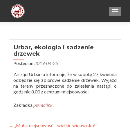
TOGGL
Urbar, ekologia i sadzenie
drzewek
Posted on
2019-04-25
Zarząd Urbar-u informuje, że w sobotę 27 kwietnia
odbędzie się zbiorowe sadzenie drzewek. Wyjazd
na tereny przeznaczone do zalesienia nastąpi o
godzinie 8.00 z centrum miejscowości.
Zakładka
permalink
.
Zobacz
←
„Mała miejscowość – wielkie widowisko!”