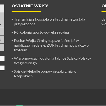
OSTATNIE WPISY
O
Transmisja z kościoła we Frydmanie została
dz
4
przywrócona
wc
1
Półkolonia sportowo-rekreacyjna
8
Puchar Wójta Gminy Łapsze Niżne już w
najbliższą niedzielę. ZOR Frydman powalczy o
trofeum.
W Sromowcach odsłonią tablicę Szlaku Polsko-
Węgierskiego
Spiskie Melodie ponownie zabrzmią w
Rzepiskach