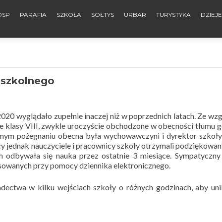
OSP
PARAFIA
SZKOŁA
SOŁTYS
URBAR
TURYSTYKA
DZIEJ
 szkolnego
020 wyglądało zupełnie inaczej niż w poprzednich latach. Ze wz
e klasy VIII, zwykle uroczyście obchodzone w obecności tłumu g
amym pożegnaniu obecna była wychowawczyni i dyrektor szkoły,
 jednak nauczyciele i pracownicy szkoły otrzymali podziękowan
 odbywała się nauka przez ostatnie 3 miesiące. Sympatyczny 
esowanych przy pomocy dziennika elektronicznego.
ectwa w kilku wejściach szkoły o różnych godzinach, aby uni