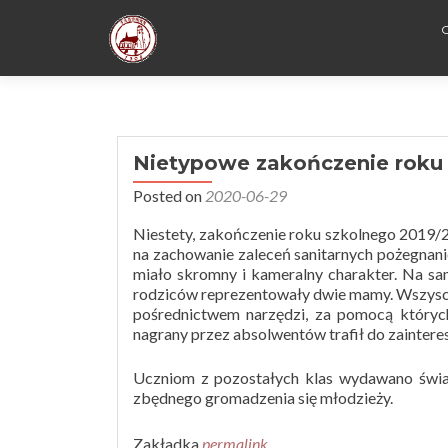
Nietypowe zakończenie roku
Posted on
2020-06-29
Niestety, zakończenie roku szkolnego 2019/2
na zachowanie zaleceń sanitarnych pożegnani
miało skromny i kameralny charakter. Na s
rodziców reprezentowały dwie mamy. Wszyscy
pośrednictwem narzędzi, za pomocą których
nagrany przez absolwentów trafił do zainter
Uczniom z pozostałych klas wydawano świad
zbędnego gromadzenia się młodzieży.
Zakładka
permalink
.