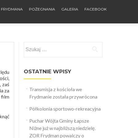
E FRYDMANA
POŻEGNANIA
GALERIA
FACEBOOK
Szukaj:
OSTATNIE WPISY
ględu
ości,
 zaś
Transmisja z kościoła we
ia za
film
Frydmanie została przywrócona
Półkolonia sportowo-rekreacyjna
knąć
Puchar Wójta Gminy Łapsze
Niżne już w najbliższą niedzielę.
ZOR Frydman powalczy o