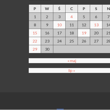
P
W
Ś
C
P
S
N
1
2
3
4
5
6
7
8
9
10
11
12
13
1
15
16
17
18
19
20
2
22
23
24
25
26
27
2
29
30
« maj
lip »