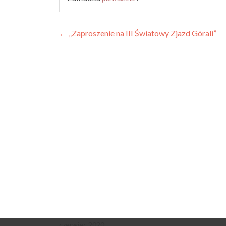
Zobacz
←
„Zaproszenie na III Światowy Zjazd Górali”
wpisy
czerwiec 2020