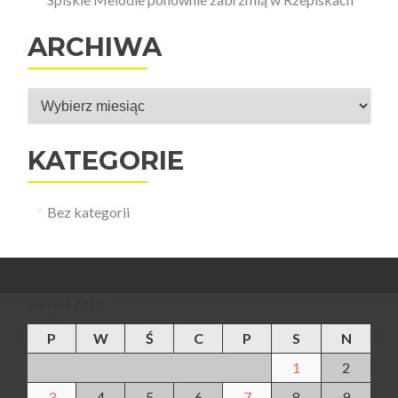
ARCHIWA
Archiwa
KATEGORIE
Bez kategorii
sierpień 2020
P
W
Ś
C
P
S
N
1
2
3
4
5
6
7
8
9