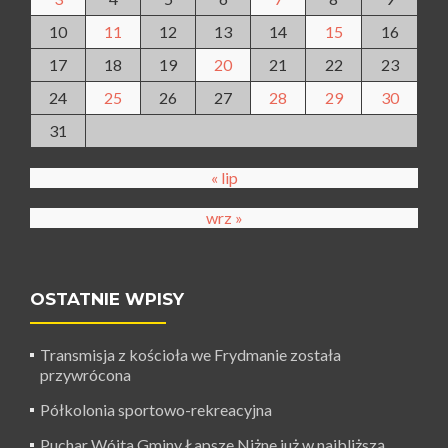
10
11
12
13
14
15
16
17
18
19
20
21
22
23
24
25
26
27
28
29
30
31
« lip
wrz »
OSTATNIE WPISY
Transmisja z kościoła we Frydmanie została
przywrócona
Półkolonia sportowo-rekreacyjna
Puchar Wójta Gminy Łapsze Niżne już w najbliższą