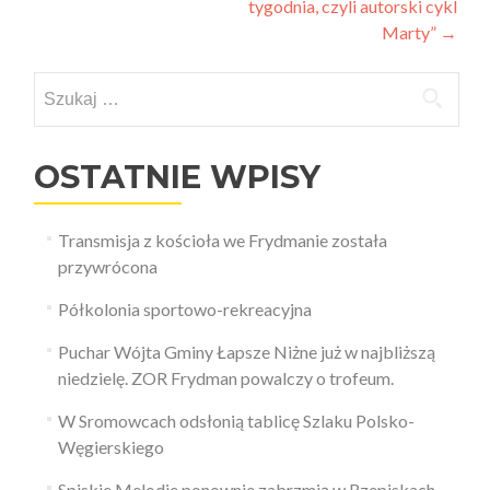
tygodnia, czyli autorski cykl
wpisy
Marty”
→
Szukaj:
OSTATNIE WPISY
Transmisja z kościoła we Frydmanie została
przywrócona
Półkolonia sportowo-rekreacyjna
Puchar Wójta Gminy Łapsze Niżne już w najbliższą
niedzielę. ZOR Frydman powalczy o trofeum.
W Sromowcach odsłonią tablicę Szlaku Polsko-
Węgierskiego
Spiskie Melodie ponownie zabrzmią w Rzepiskach